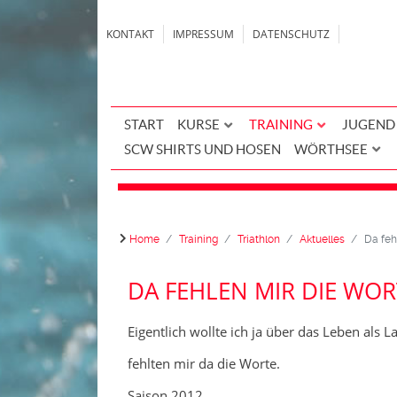
KONTAKT
IMPRESSUM
DATENSCHUTZ
START
KURSE
TRAINING
JUGEND
SCW SHIRTS UND HOSEN
WÖRTHSEE
Home
Training
Triathlon
Aktuelles
Da feh
DA FEHLEN MIR DIE WOR
Eigentlich wollte ich ja über das Leben als
fehlten mir da die Worte.
Saison 2012