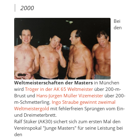
2000
Bei
den
Weltmeisterschaften der Masters
in München
wird
Tröger in der AK 65 Weltmeister
über 200-m-
Brust und
Hans-Jürgen Müller Vizemeister
über 200-
m-Schmetterling.
Ingo Straube gewinnt zweimal
Weltmeistergold
mit fehlerfreien Sprüngen vom Ein-
und Dreimeterbrett.
Ralf Stüker (AK30) sichert sich zum ersten Mal den
Vereinspokal "Junge Masters" für seine Leistung bei
den