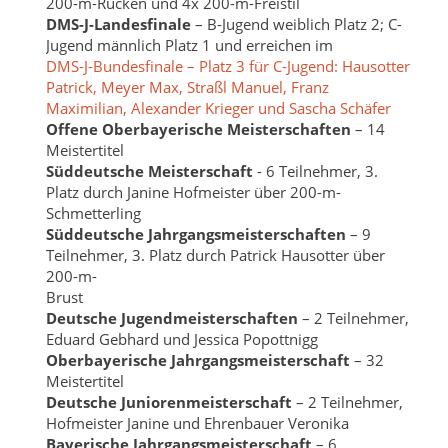
200-m-Rücken und 4x 200-m-Freistil
DMS-J-Landesfinale
– B-Jugend weiblich Platz 2; C-
Jugend männlich Platz 1 und erreichen im
DMS-J-Bundesfinale – Platz 3 für C-Jugend: Hausotter
Patrick, Meyer Max, Straßl Manuel, Franz
Maximilian, Alexander Krieger und Sascha Schäfer
Offene Oberbayerische Meisterschaften
– 14
Meistertitel
Süddeutsche Meisterschaft
- 6 Teilnehmer, 3.
Platz durch Janine Hofmeister über 200-m-
Schmetterling
Süddeutsche Jahrgangsmeisterschaften
– 9
Teilnehmer, 3. Platz durch Patrick Hausotter über
200-m-
Brust
Deutsche Jugendmeisterschaften
– 2 Teilnehmer,
Eduard Gebhard und Jessica Popottnigg
Oberbayerische Jahrgangsmeisterschaft
– 32
Meistertitel
Deutsche Juniorenmeisterschaft
– 2 Teilnehmer,
Hofmeister Janine und Ehrenbauer Veronika
Bayerische Jahrgangsmeisterschaft
– 6