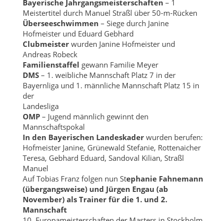
Bayerische Jahrgangsmeisterschaften
– 1
Meistertitel durch Manuel Straßl über 50-m-Rücken
Überseeschwimmen
– Siege durch Janine
Hofmeister und Eduard Gebhard
Clubmeister
wurden Janine Hofmeister und
Andreas Robeck
Familienstaffel
gewann Familie Meyer
DMS
– 1. weibliche Mannschaft Platz 7 in der
Bayernliga und 1. männliche Mannschaft Platz 15 in
der
Landesliga
OMP
– Jugend männlich gewinnt den
Mannschaftspokal
In den Bayerischen Landeskader
wurden berufen:
Hofmeister Janine, Grünewald Stefanie, Rottenaicher
Teresa, Gebhard Eduard, Sandoval Kilian, Straßl
Manuel
Auf Tobias Franz folgen nun St
ephanie Fahnemann
(übergangsweise) und Jürgen Engau (ab
November) als Trainer für die 1. und 2.
Mannschaft
10. Europameisterschaften der Masters in Stockholm