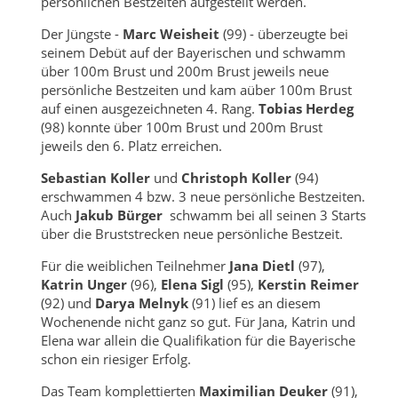
persönlichen Bestzeiten aufgestellt werden.
Der Jüngste -
Marc Weisheit
(99) - überzeugte bei
seinem Debüt auf der Bayerischen und schwamm
über 100m Brust und 200m Brust jeweils neue
persönliche Bestzeiten und kam aüber 100m Brust
auf einen ausgezeichneten 4. Rang.
Tobias Herdeg
(98) konnte über 100m Brust und 200m Brust
jeweils den 6. Platz erreichen.
Sebastian Koller
und
Christoph Koller
(94)
erschwammen 4 bzw. 3 neue persönliche Bestzeiten.
Auch
Jakub Bürger
schwamm bei all seinen 3 Starts
über die Bruststrecken neue persönliche Bestzeit.
Für die weiblichen Teilnehmer
Jana Dietl
(97),
Katrin Unger
(96),
Elena Sigl
(95),
Kerstin Reimer
(92) und
Darya Melnyk
(91) lief es an diesem
Wochenende nicht ganz so gut. Für Jana, Katrin und
Elena war allein die Qualifikation für die Bayerische
schon ein riesiger Erfolg.
Das Team komplettierten
Maximilian Deuker
(91),