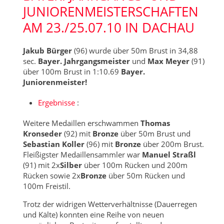
JUNIORENMEISTERSCHAFTEN
AM 23./25.07.10 IN DACHAU
Jakub Bürger
(96) wurde über 50m Brust in 34,88
sec.
Bayer. Jahrgangsmeister
und
Max Meyer
(91)
über 100m Brust in 1:10.69
Bayer.
Juniorenmeister!
Ergebnisse
:
Weitere Medaillen erschwammen
Thomas
Kronseder
(92) mit
Bronze
über 50m Brust und
Sebastian Koller
(96) mit
Bronze
über 200m Brust.
Fleißigster Medaillensammler war
Manuel Straßl
(91) mit 2x
Silber
über 100m Rücken und 200m
Rücken sowie 2x
Bronze
über 50m Rücken und
100m Freistil.
Trotz der widrigen Wetterverhältnisse (Dauerregen
und Kälte) konnten eine Reihe von neuen