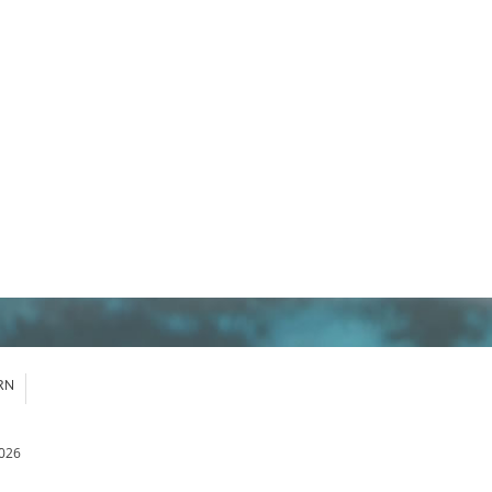
RN
026