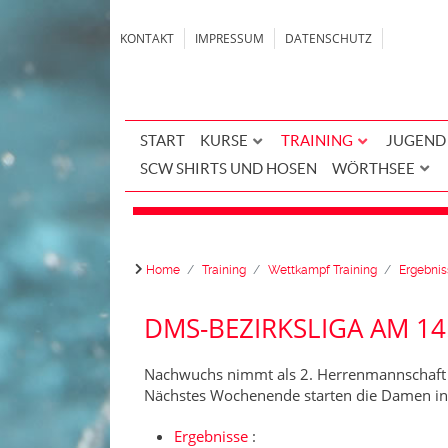
KONTAKT
IMPRESSUM
DATENSCHUTZ
START
KURSE
TRAINING
JUGEND
SCW SHIRTS UND HOSEN
WÖRTHSEE
Home
Training
Wettkampf Training
Ergebnis
DMS-BEZIRKSLIGA AM 14
Nachwuchs nimmt als 2. Herrenmannschaft 
Nächstes Wochenende starten die Damen in d
Ergebnisse
: